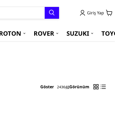
Giriş Yap
ROTON
ROVER
SUZUKI
TOY
Göster
Görünüm
24
36
48