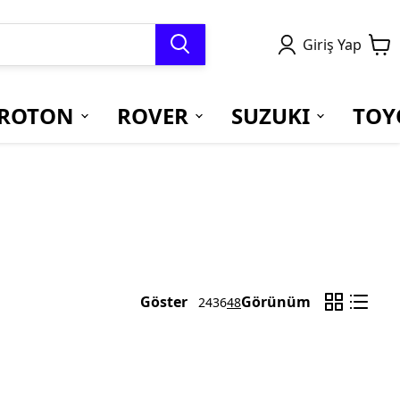
Giriş Yap
ROTON
ROVER
SUZUKI
TOY
Göster
Görünüm
24
36
48