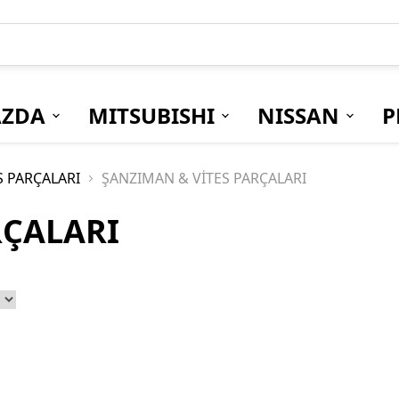
ZDA
MITSUBISHI
NISSAN
P
S PARÇALARI
ŞANZIMAN & VİTES PARÇALARI
RÇALARI