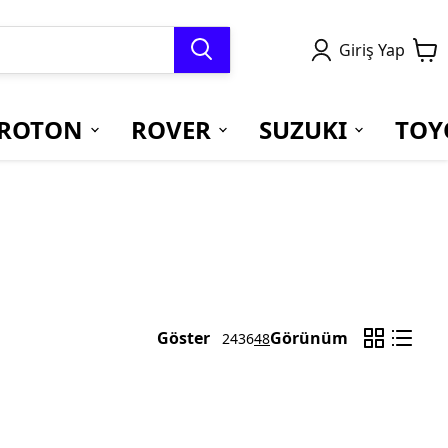
Giriş Yap
ROTON
ROVER
SUZUKI
TOY
Göster
Görünüm
24
36
48