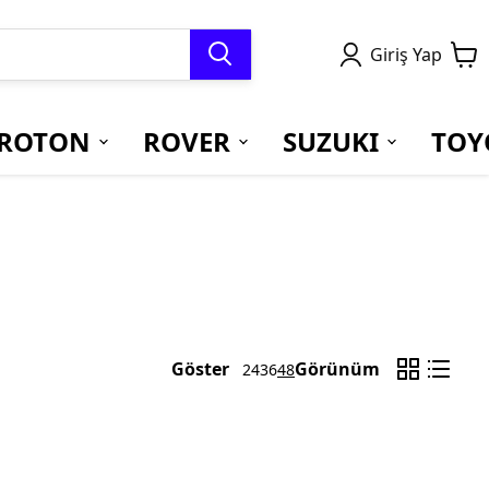
Giriş Yap
ROTON
ROVER
SUZUKI
TOY
Göster
Görünüm
24
36
48