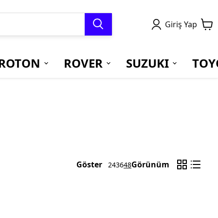
Giriş Yap
ROTON
ROVER
SUZUKI
TOY
Göster
Görünüm
24
36
48