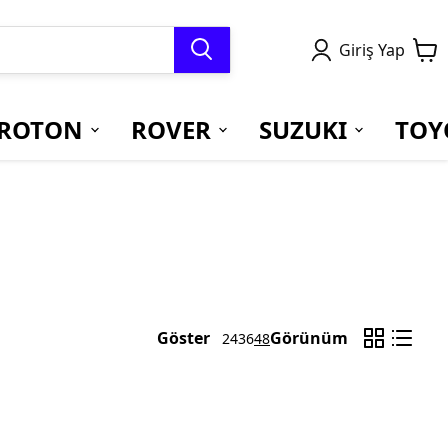
Giriş Yap
ROTON
ROVER
SUZUKI
TOY
Göster
Görünüm
24
36
48