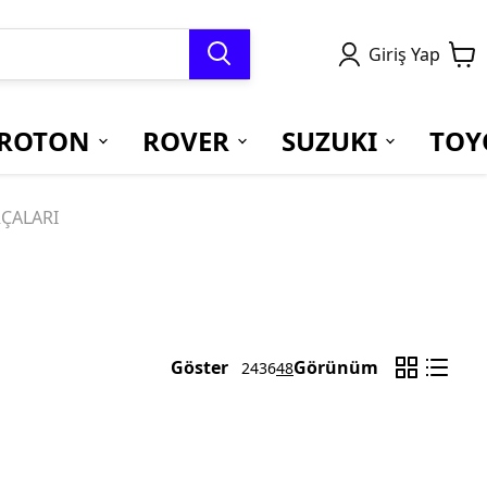
Giriş Yap
ROTON
ROVER
SUZUKI
TOY
RÇALARI
Göster
Görünüm
24
36
48