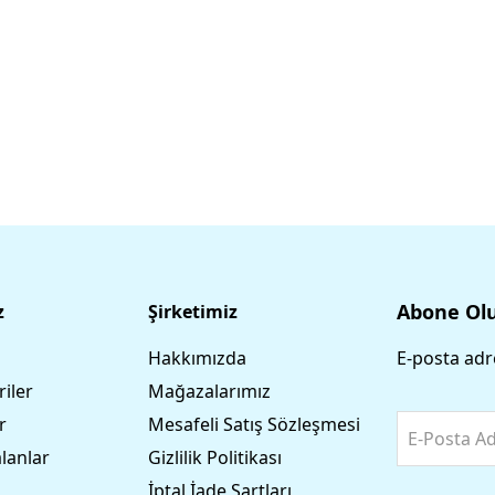
Abone Ol
z
Şirketimiz
Hakkımızda
E-posta adre
iler
Mağazalarımız
r
Mesafeli Satış Sözleşmesi
E-Posta Ad
lanlar
Gizlilik Politikası
İptal İade Şartları