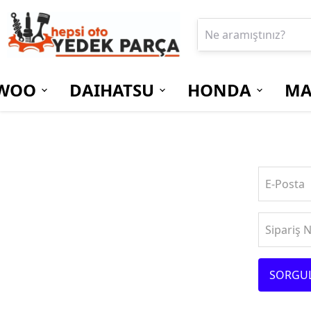
WOO
DAIHATSU
HONDA
MA
E-Posta
Sipariş 
SORGU