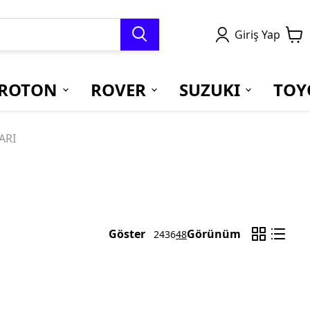
Giriş Yap
ROTON
ROVER
SUZUKI
TOY
ARI
Göster
Görünüm
24
36
48