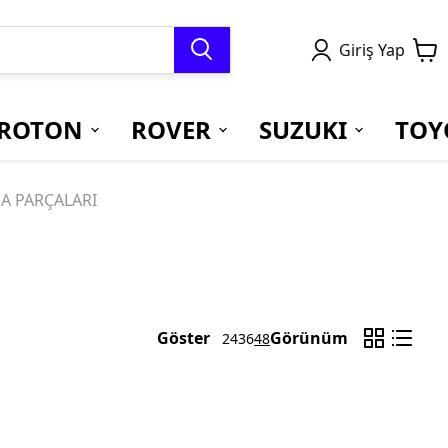
Giriş Yap
ROTON
ROVER
SUZUKI
TOY
A PARÇALARI
Göster
Görünüm
24
36
48