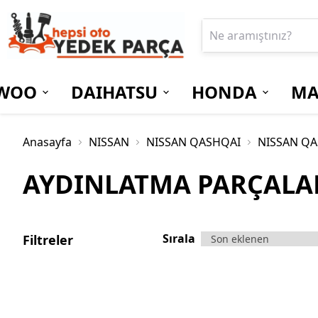
WOO
DAIHATSU
HONDA
MA
Anasayfa
NISSAN
NISSAN QASHQAI
NISSAN QA
AYDINLATMA PARÇALA
Sırala
Filtreler