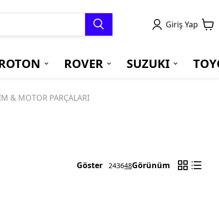
Giriş Yap
ROTON
ROVER
SUZUKI
TOY
IM & MOTOR PARÇALARI
Göster
Görünüm
24
36
48