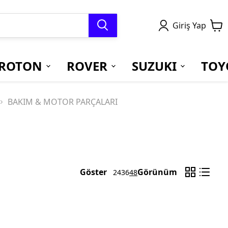
Giriş Yap
ROTON
ROVER
SUZUKI
TOY
BAKIM & MOTOR PARÇALARI
Göster
Görünüm
24
36
48