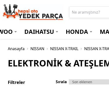
WOO
DAIHATSU
HONDA
MA
Anasayfa
NISSAN
NISSAN X-TRAIL
NISSAN X-TRA
ELEKTRONİK & ATEŞLE
Sırala
Filtreler