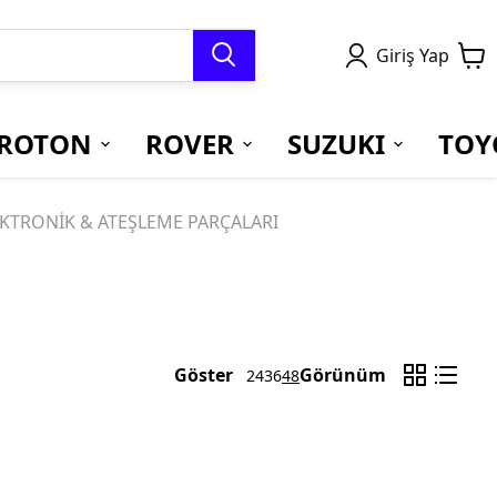
Giriş Yap
ROTON
ROVER
SUZUKI
TOY
KTRONİK & ATEŞLEME PARÇALARI
Göster
Görünüm
24
36
48