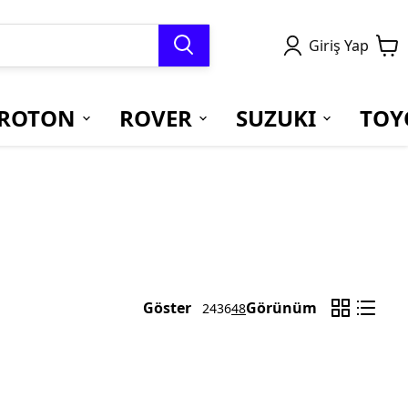
Giriş Yap
ROTON
ROVER
SUZUKI
TOY
Göster
Görünüm
24
36
48