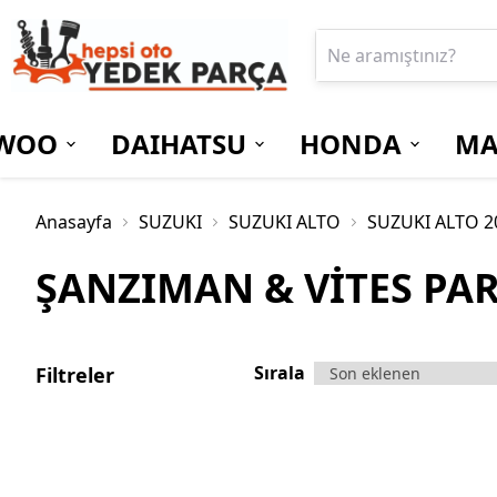
WOO
DAIHATSU
HONDA
MA
Anasayfa
SUZUKI
SUZUKI ALTO
SUZUKI ALTO 2
ŞANZIMAN & VİTES PA
Sırala
Filtreler