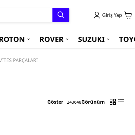
Giriş Yap
ROTON
ROVER
SUZUKI
TOY
VİTES PARÇALARI
Göster
Görünüm
24
36
48